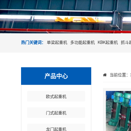
热门关键词：
单梁起重机
多功能起重机
KBK起重机
抓斗
产品中心
当前位置：
欧式起重机
门式起重机
龙门起重机