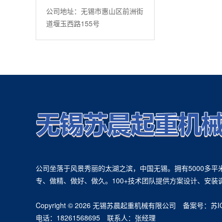
公司地址：无锡市惠山区前洲街
道堰玉西路155号
公司坐落于风景秀丽的太湖之滨，中国无锡。拥有5000多
专、做精、做好、做久。100+技术团队提供方案设计、安装
Copyright © 2026 无锡苏晨起重机械有限公司 备案号：
苏I
电话：18261568695 联系人：张经理