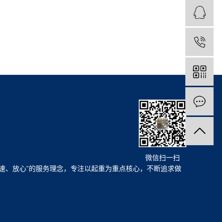
微信扫一扫
快速、放心”的服务理念，专注以起重为重点核心，不断追求做