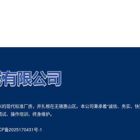
平米的现代标准厂房，并扎根在无锡惠山区。本公司秉承着“诚信、务实、
调试、操作培训、终身维护。
CP备2025170431号-1