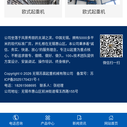
欧式起重机
欧式起重机
公司坐落于风景秀丽的太湖之滨，中国无锡。拥有5000多平
米的现代标准厂房，并扎根在无锡惠山区。本公司秉承着“诚
信、务实、快速、放心”的服务理念，专注以起重为重点核
心，不断追求做专、做精、做好、做久。100+技术团队提供
方案设计、安装调试、操作培训、终身维护。
微信扫一扫
Copyright © 2026 无锡苏晨起重机械有限公司 备案号：
苏
ICP备2025170431号-1
电话：18261568695 联系人：张经理
公司地址：无锡市惠山区前洲街道堰玉西路155号
电话咨询
产品中心
新闻资讯
网站首页